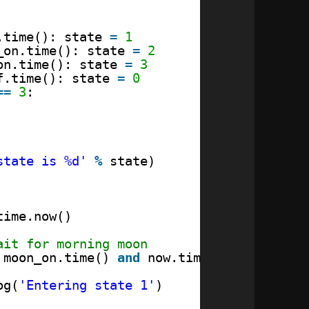
.time(): state 
=
1
_on.time(): state 
=
2
on.time(): state 
=
3
f.time(): state 
=
0
=
=
3
:
state is %d'
%
state)
time.now()
ait for morning moon
 moon_on.time() 
and
now.time() < moon_off
og(
'Entering state 1'
)