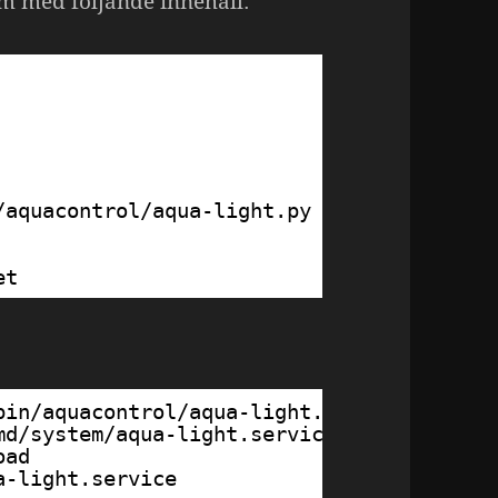
em med följande innehåll:
/aquacontrol/aqua-light.py
et
bin/aquacontrol/aqua-light.py 
md/system/aqua-light.service 
oad 
a-light.service