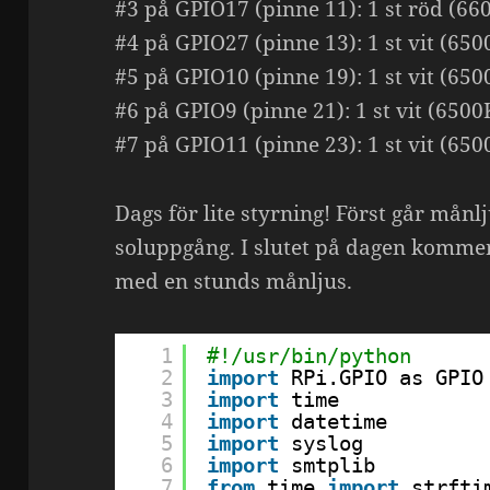
#3 på GPIO17 (pinne 11): 1 st röd (66
#4 på GPIO27 (pinne 13): 1 st vit (650
#5 på GPIO10 (pinne 19): 1 st vit (650
#6 på GPIO9 (pinne 21): 1 st vit (6500
#7 på GPIO11 (pinne 23): 1 st vit (650
Dags för lite styrning! Först går mån
soluppgång. I slutet på dagen komme
med en stunds månljus.
1
#!/usr/bin/python
2
import
RPi.GPIO as GPIO
3
import
time
4
import
datetime
5
import
syslog
6
import
smtplib
7
from
time 
import
strfti