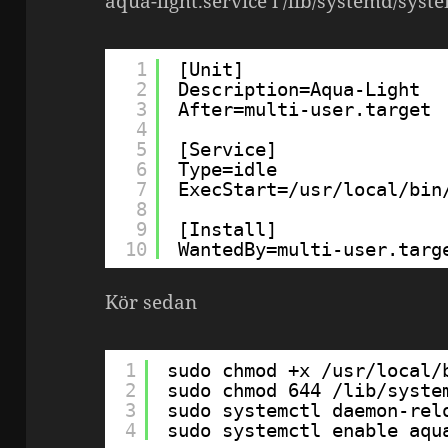
aqua-light.service i /lib/systemd/syst
1
[Unit]
2
Description=Aqua-Light
3
After=multi-user.target
4
5
[Service]
6
Type=idle
7
ExecStart=/usr/local/bin
8
9
[Install]
10
WantedBy=multi-user.targ
Kör sedan
1
sudo chmod +x /usr/local/
2
sudo chmod 644 /lib/syste
3
sudo systemctl daemon-rel
4
sudo systemctl enable aqu