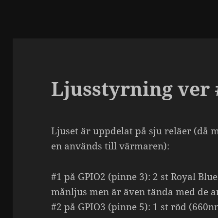
Ljusstyrning ver 
Ljuset är uppdelat på sju reläer (då m
en används till värmaren):
#1 på GPIO2 (pinne 3): 2 st Royal Bl
månljus men är även tända med de an
#2 på GPIO3 (pinne 5): 1 st röd (660nm