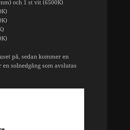
0nm) och 1 st vit (6500K)
0K)
0K)
K)
0K)
ljuset på, sedan kommer en
r en solnedgång som avslutas
me