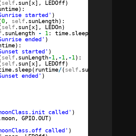
(
self
.sun[x], LEDOff)
untime):
Sunrise started'
)
(
0
, 
self
.sunLength):
(
self
.sun[x], LEDOn)
f
.sunLength 
-
1
: time.sleep(runtime
/
(
self
Sunrise ended'
)
ntime):
Sunset started'
)
(
self
.sunLength
-
1
,
-
1
,
-
1
):
(
self
.sun[x], LEDOff)
time.sleep(runtime
/
(
self
.sunLength
-
1
))
Sunset ended'
)
moonClass.init called'
)
.moon, GPIO.OUT)
moonClass.off called'
)