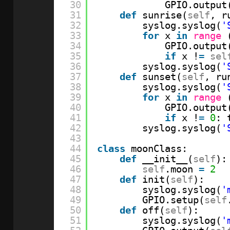
30
GPIO.output
31
def
sunrise(
self
, r
32
syslog.syslog(
'
33
for
x 
in
range
34
GPIO.output
35
if
x !
=
sel
36
syslog.syslog(
'
37
def
sunset(
self
, ru
38
syslog.syslog(
'
39
for
x 
in
range
40
GPIO.output
41
if
x !
=
0
: 
42
syslog.syslog(
'
43
44
class
moonClass:
45
def
__init__(
self
):
46
self
.moon 
=
2
47
def
init(
self
):
48
syslog.syslog(
'
49
GPIO.setup(
self
50
def
off(
self
):
51
syslog.syslog(
'