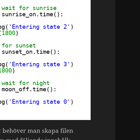
 wait for sunrise
 sunrise_on.time():
og(
'Entering state 2'
)
(
1800
)
 for sunset
 sunset_on.time():
og(
'Entering state 3'
)
1800
)
 wait for night 
 moon_off.time(): 
og(
'Entering state 0'
)
kt behöver man skapa filen