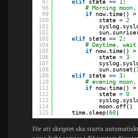
97
elif
state 
=
=
1
:
98
# Morning moon,
99
if
now.time() >
100
state 
=
2
101
syslog.sysl
102
sun.sunrise
103
elif
state 
=
=
2
:
104
# Daytime, wait
105
if
now.time() >
106
state 
=
3
107
syslog.sysl
108
sun.sunset(
109
elif
state 
=
=
3
:
110
# evening moon,
111
if
now.time() >
112
state 
=
0
113
syslog.sysl
114
moon.off()
115
time.sleep(
60
)
För att skriptet ska starta automatis