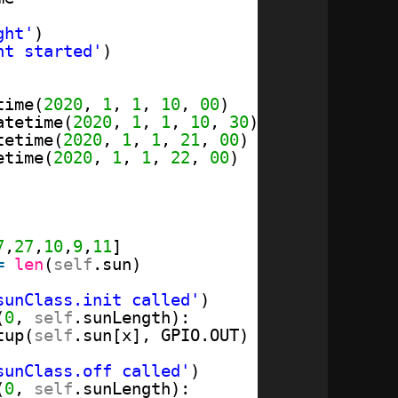
ght'
)
ht started'
)
time(
2020
, 
1
, 
1
, 
10
, 
00
)
atetime(
2020
, 
1
, 
1
, 
10
, 
30
)
tetime(
2020
, 
1
, 
1
, 
21
, 
00
)
etime(
2020
, 
1
, 
1
, 
22
, 
00
)
7
,
27
,
10
,
9
,
11
]
=
len
(
self
.sun)
sunClass.init called'
)
(
0
, 
self
.sunLength):
tup(
self
.sun[x], GPIO.OUT)
sunClass.off called'
)
(
0
, 
self
.sunLength):