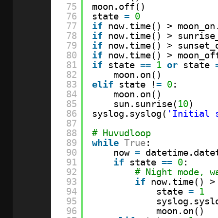
75
moon.off()
76
state 
=
0
77
if
now.time() > moon_on
78
if
now.time() > sunrise
79
if
now.time() > sunset_
80
if
now.time() > moon_of
81
if
state 
=
=
1
or
state 
82
moon.on()
83
elif
state !
=
0
:
84
moon.on()
85
sun.sunrise(
10
)
86
syslog.syslog(
'Initial 
87
88
# Huvudloop
89
while
True
:
90
now 
=
datetime.date
91
if
state 
=
=
0
:
92
# Night mode, w
93
if
now.time() >
94
state 
=
1
95
syslog.sysl
96
moon.on()