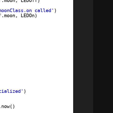
f
.moon, LEDOff)  
moonClass.on called'
)
f
.moon, LEDOn)   
tialized'
)
.now()