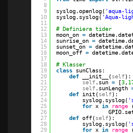
8
9
syslog.openlog(
'aqua-li
10
syslog.syslog(
'Aqua-lig
11
12
# Definiera tider
13
moon_on 
=
datetime.date
14
sunrise_on 
=
datetime.d
15
sunset_on 
=
datetime.da
16
moon_off 
=
datetime.dat
17
18
# Klasser
19
class
sunClass:
20
def
__init__(
self
):
21
self
.sun 
=
[
3
,
1
22
self
.sunLength 
23
def
init(
self
):
24
syslog.syslog(
'
25
for
x 
in
range
26
GPIO.se
27
def
off(
self
):
28
syslog.syslog(
'
29
for
x 
in
range