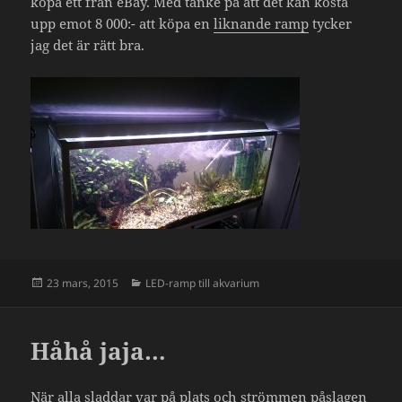
köpa ett från eBay. Med tanke på att det kan kosta
upp emot 8 000:- att köpa en
liknande ramp
tycker
jag det är rätt bra.
Postat
Kategorier
23 mars, 2015
LED-ramp till akvarium
Håhå jaja…
När alla sladdar var på plats och strömmen påslagen