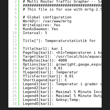
2
# Multi Router Traffic Grapher -- Sampl
3
#######################################
4
# This file is for use with mrtg-2.5.4c
5
6
# Global configuration
7
WorkDir: /var/www/mrtg
8
WriteExpires: Yes
9
RunAsDaemon: Yes
10
Interval: 5
11
12
Title[^]: Temperaturstatistik for 
13
14
Title[kar1]: kar 1
15
PageTop[kar1]: <h1>Temperaturen i kar 1
16
Target[kar1]: `/usr/local/bin/aquacontr
17
MaxBytes[kar1]: 4000
18
Options[kar1]: growright,gauge,expscale
19
Factor[kar1]: 0.01
20
YLegend[kar1]: Temperatur
21
YTicsFactor[kar1]: 0.01
22
ShortLegend[kar1]: C
23
Legend1[kar1]: Temperatur i grader celc
24
Legend2[kar1]: 
25
Legend3[kar1]: Maximal 5 Minute Incomin
26
Legend4[kar1]: Maximal 5 Minute Outgoin
27
LegendI[kar1]: &nbsp;Temp:
28
LegendO[kar1]: 