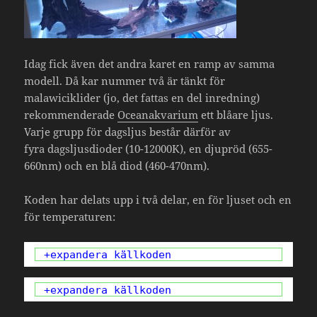
Idag fick även det andra karet en ramp av samma
modell. Då kar nummer två är tänkt för
malawiciklider (jo, det fattas en del inredning)
rekommenderade
Oceanakvarium
ett blåare ljus.
Varje grupp för dagsljus består därför av
fyra dagsljusdioder (10-12000K), en djupröd (655-
660nm) och en blå diod (460-470nm).
Koden har delats upp i två delar, en för ljuset och en
för temperaturen:
+expandera källkoden
+expandera källkoden