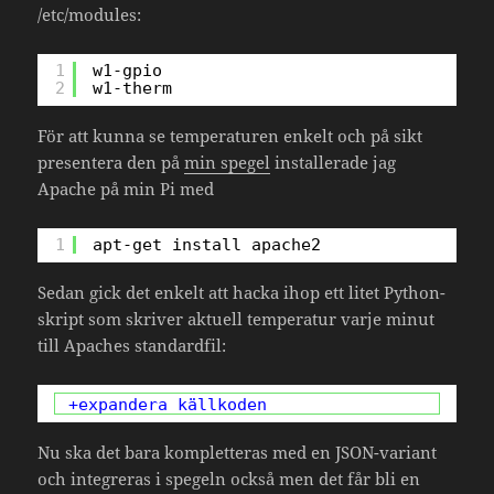
/etc/modules:
1
w1-gpio
2
w1-therm
För att kunna se temperaturen enkelt och på sikt
presentera den på
min spegel
installerade jag
Apache på min Pi med
1
apt-get install apache2
Sedan gick det enkelt att hacka ihop ett litet Python-
skript som skriver aktuell temperatur varje minut
till Apaches standardfil:
+expandera källkoden
Nu ska det bara kompletteras med en JSON-variant
och integreras i spegeln också men det får bli en