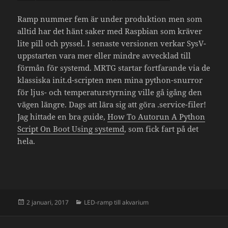
Ramp nummer fem är under produktion men som
alltid har det hänt saker med Raspbian som kräver
lite pill och pyssel. I senaste versionen verkar SysV-
uppstarten vara mer eller mindre avvecklad till
förmån för systemd. MRTG startar fortfarande via de
klassiska init.d-scripten men mina python-snurror
för ljus- och temperaturstyrning ville gå igång den
vägen längre. Dags att lära sig att göra .service-filer!
Jag hittade en bra guide,
How To Autorun A Python
Script On Boot Using systemd
, som fick fart på det
hela.
Postat
Kategorier
2 januari, 2017
LED-ramp till akvarium