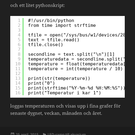
och ett litet pythonskript:
1
#!/usr/bin/python
2
from time import strftime
3
4
tfile = open("/sys/bus/w1/devices/28-00
5
text = tfile.read()
6
tfile.close()
7
8
secondline = text.split("\n")[1]
9
temperaturedata = secondline.split(" ")
10
temperature = float(temperaturedata[2:]
11
temperature = int(temperature / 10)
12
13
print(str(temperature))
14
print("0")
15
print(strftime("%Y-%m-%d %H:%M:%S"))
16
print("Temperatur i kar 1")
loggas temperaturen och visas upp i fina grafer för
senaste dygnet, veckan, månaden och året.
Postat
Kategorier
25 april, 2015
LED-ramp till akvarium