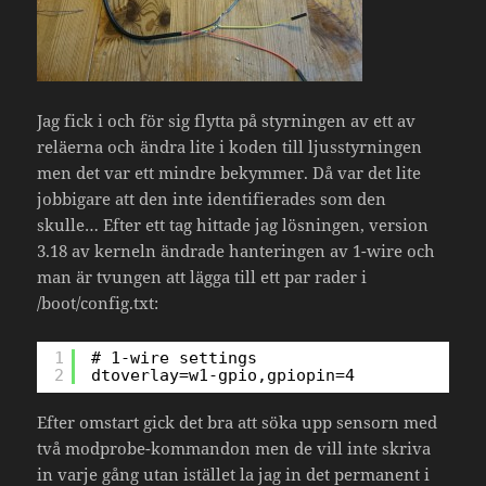
Jag fick i och för sig flytta på styrningen av ett av
reläerna och ändra lite i koden till ljusstyrningen
men det var ett mindre bekymmer. Då var det lite
jobbigare att den inte identifierades som den
skulle… Efter ett tag hittade jag lösningen, version
3.18 av kerneln ändrade hanteringen av 1-wire och
man är tvungen att lägga till ett par rader i
/boot/config.txt:
1
# 1-wire settings
2
dtoverlay=w1-gpio,gpiopin=4
Efter omstart gick det bra att söka upp sensorn med
två modprobe-kommandon men de vill inte skriva
in varje gång utan istället la jag in det permanent i