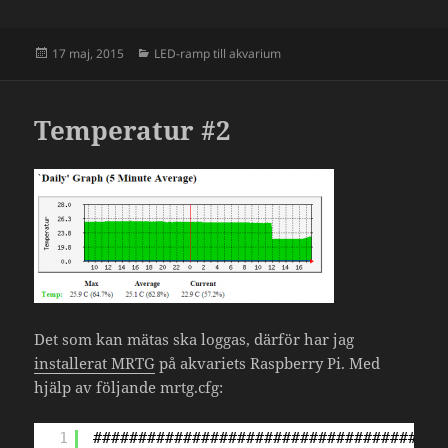
Postat
Kategorier
17 maj, 2015
LED-ramp till akvarium
Temperatur #2
Det som kan mätas ska loggas, därför har jag
installerat MRTG
på akvariets Raspberry Pi. Med
hjälp av följande mrtg.cfg:
1
#######################################