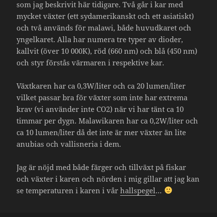
som jag beskrivit här tidigare. Två går i kar med
mycket växter (ett sydamerikanskt och ett asiatiskt)
och två används för malawi, både huvudkaret och
yngelkaret. Alla har numera tre typer av dioder,
kallvit (över 10 000K), röd (660 nm) och blå (450 nm)
och styr förstås värmaren i respektive kar.
Växtkaren har ca 0,3W/liter och ca 20 lumen/liter
vilket passar bra för växter som inte har extrema
krav (vi använder inte CO2) när vi har tänt ca 10
timmar per dygn. Malawikaren har ca 0,2W/liter och
ca 10 lumen/liter då det inte är mer växter än lite
anubias och vallisneria i dem.
Jag är nöjd med både färger och tillväxt på fiskar
och växter i karen och nörden i mig gillar att jag kan
se temperaturen i karen i vår
hallspegel
…