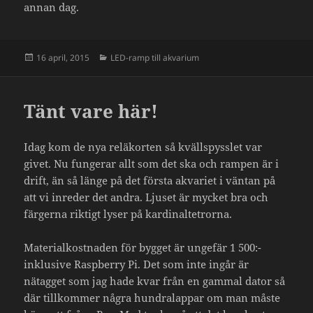
annan dag.
Postat
Kategorier
16 april, 2015
LED-ramp till akvarium
Tänt vare här!
Idag kom de nya reläkorten så kvällspysslet var
givet. Nu fungerar allt som det ska och rampen är i
drift, än så länge på det första akvariet i väntan på
att vi inreder det andra. Ljuset är mycket bra och
färgerna riktigt lyser på kardinaltetrorna.
Materialkostnaden för bygget är ungefär 1 500:-
inklusive Raspberry Pi. Det som inte ingår är
nätagget som jag hade kvar från en gammal dator så
där tillkommer några hundralappar om man måste