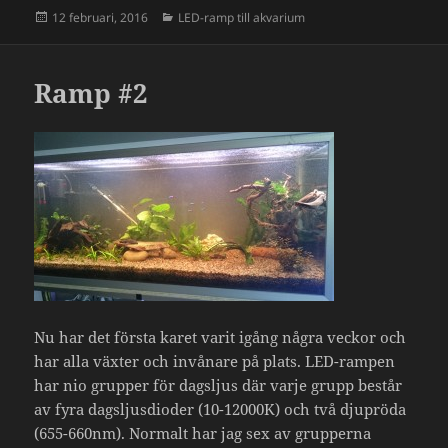
Postat
Kategorier
12 februari, 2016
LED-ramp till akvarium
Ramp #2
Nu har det första karet varit igång några veckor och
har alla växter och invånare på plats. LED-rampen
har nio grupper för dagsljus där varje grupp består
av fyra dagsljusdioder (10-12000K) och två djupröda
(655-660nm). Normalt har jag sex av grupperna