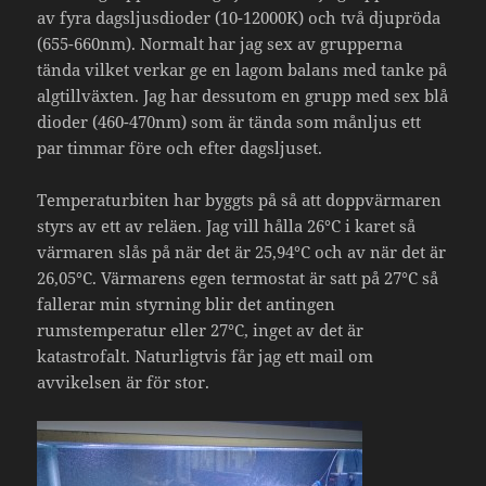
av fyra dagsljusdioder (10-12000K) och två djupröda
(655-660nm). Normalt har jag sex av grupperna
tända vilket verkar ge en lagom balans med tanke på
algtillväxten. Jag har dessutom en grupp med sex blå
dioder (460-470nm) som är tända som månljus ett
par timmar före och efter dagsljuset.
Temperaturbiten har byggts på så att doppvärmaren
styrs av ett av reläen. Jag vill hålla 26°C i karet så
värmaren slås på när det är 25,94°C och av när det är
26,05°C. Värmarens egen termostat är satt på 27°C så
fallerar min styrning blir det antingen
rumstemperatur eller 27°C, inget av det är
katastrofalt. Naturligtvis får jag ett mail om
avvikelsen är för stor.