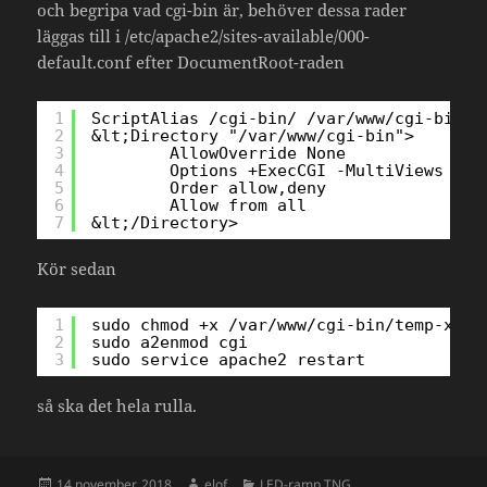
och begripa vad cgi-bin är, behöver dessa rader
läggas till i /etc/apache2/sites-available/000-
default.conf efter DocumentRoot-raden
1
ScriptAlias /cgi-bin/ /var/www/cgi-bin/
2
&lt;Directory "/var/www/cgi-bin">
3
AllowOverride None
4
Options +ExecCGI -MultiViews +Sy
5
Order allow,deny
6
Allow from all
7
&lt;/Directory>
Kör sedan
1
sudo chmod +x /var/www/cgi-bin/temp-xml.
2
sudo a2enmod cgi 
3
sudo service apache2 restart
så ska det hela rulla.
Postat
Författare
Kategorier
14 november, 2018
elof
LED-ramp TNG