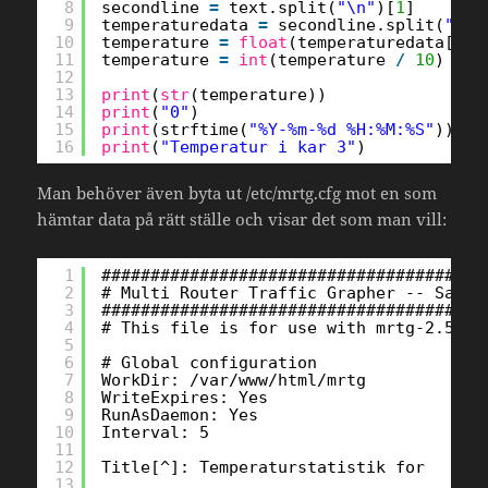
8
secondline 
=
text.split(
"\n"
)[
1
]
9
temperaturedata 
=
secondline.split(
" "
)
10
temperature 
=
float
(temperaturedata[
2
:]
11
temperature 
=
int
(temperature 
/
10
)
12
13
print
(
str
(temperature))
14
print
(
"0"
)
15
print
(strftime(
"%Y-%m-%d %H:%M:%S"
))
16
print
(
"Temperatur i kar 3"
)
Man behöver även byta ut /etc/mrtg.cfg mot en som
hämtar data på rätt ställe och visar det som man vill:
1
#######################################
2
# Multi Router Traffic Grapher -- Sampl
3
#######################################
4
# This file is for use with mrtg-2.5.4c
5
6
# Global configuration
7
WorkDir: /var/www/html/mrtg
8
WriteExpires: Yes
9
RunAsDaemon: Yes
10
Interval: 5
11
12
Title[^]: Temperaturstatistik for 
13