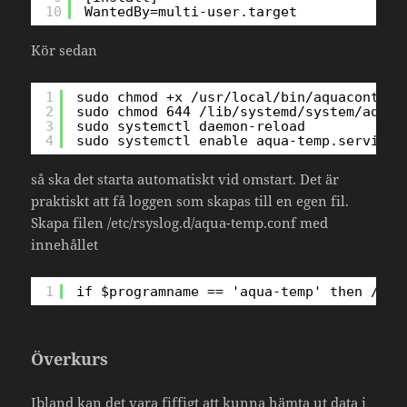
10
WantedBy=multi-user.target
Kör sedan
1
sudo chmod +x /usr/local/bin/aquacontrol
2
sudo chmod 644 /lib/systemd/system/aqua-
3
sudo systemctl daemon-reload 
4
sudo systemctl enable aqua-temp.service
så ska det starta automatiskt vid omstart. Det är
praktiskt att få loggen som skapas till en egen fil.
Skapa filen /etc/rsyslog.d/aqua-temp.conf med
innehållet
1
if $programname == 'aqua-temp' then /var
Överkurs
Ibland kan det vara fiffigt att kunna hämta ut data i