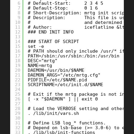
6
# Default-Start:     2 3 4 5
7
# Default-Stop:      0 1 6
8
# Short-Description: mrtg init script
9
# Description:       This file is used 
10
#                    and determined sta
11
# Author:            iceflatline &lt;ic
12
### END INIT INFO
13
14
### START OF SCRIPT
15
set -e
16
# PATH should only include /usr/* if it
17
PATH=/sbin:/usr/sbin:/bin:/usr/bin
18
DESC="mrtg"
19
NAME=mrtg
20
DAEMON=/usr/bin/$NAME
21
DAEMON_ARGS="/etc/mrtg.cfg"
22
PIDFILE=/etc/$NAME.pid
23
SCRIPTNAME=/etc/init.d/$NAME
24
25
# Exit if the mrtg package is not insta
26
[ -x "$DAEMON" ] || exit 0
27
28
# Load the VERBOSE setting and other rc
29
. /lib/init/vars.sh
30
31
# Define LSB log_* functions.
32
# Depend on lsb-base (>= 3.0-6) to ensu
33
. /lib/lsb/init-functions