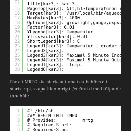
14
Title[kar3]: kar 3
15
PageTop[kar3]: &lt;h1>Temperaturen i ka
16
Target[kar3]: `/usr/local/bin/aquacontr
17
MaxBytes[kar3]: 4000
18
Options[kar3]: growright,gauge,expscale
19
Factor[kar3]: 0.01
20
YLegend[kar3]: Temperatur
21
YTicsFactor[kar3]: 0.01
22
ShortLegend[kar3]: C
23
Legend1[kar3]: Temperatur i grader celc
24
Legend2[kar3]: 
25
Legend3[kar3]: Maximal 5 Minute Incomin
26
Legend4[kar3]: Maximal 5 Minute Outgoin
27
LegendI[kar3]:  Temp:
28
LegendO[kar3]: 
För att MRTG ska starta automatiskt behövs ett
startscript, skapa filen mrtg i /etc/init.d med följande
innehåll:
1
#! /bin/sh
2
### BEGIN INIT INFO
3
# Provides:          mrtg
4
# Required-Start:    
5
# Required-Stop:     