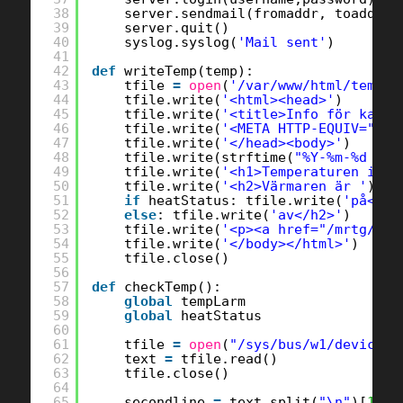
38
server.sendmail(fromaddr, toaddr, 
39
server.quit()
40
syslog.syslog(
'Mail sent'
)
41
42
def
writeTemp(temp):
43
tfile 
=
open
(
'/var/www/html/temp.h
44
tfile.write(
'<html><head>'
)
45
tfile.write(
'<title>Info för kar 3
46
tfile.write(
'<META HTTP-EQUIV="ref
47
tfile.write(
'</head><body>'
)
48
tfile.write(strftime(
"%Y-%m-%d %H:
49
tfile.write(
'<h1>Temperaturen i ka
50
tfile.write(
'<h2>Värmaren är '
)
51
if
heatStatus: tfile.write(
'på</h2
52
else
: tfile.write(
'av</h2>'
)
53
tfile.write(
'<p><a href="/mrtg/kar
54
tfile.write(
'</body></html>'
)
55
tfile.close()
56
57
def
checkTemp():
58
global
tempLarm
59
global
heatStatus
60
61
tfile 
=
open
(
"/sys/bus/w1/devices/
62
text 
=
tfile.read()
63
tfile.close()
64
65
secondline 
=
text.split(
"\n"
)[
1
]