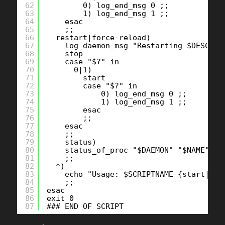
62
0) log_end_msg 0 ;;
63
1) log_end_msg 1 ;;
64
esac
65
;;
66
restart|force-reload)
67
log_daemon_msg "Restarting $DESC" 
68
stop
69
case "$?" in
70
0|1)
71
start
72
case "$?" in
73
0) log_end_msg 0 ;;
74
1) log_end_msg 1 ;; 
75
esac
76
;;
77
esac
78
;;
79
status)
80
status_of_proc "$DAEMON" "$NAME"  
81
;;
82
*)
83
echo "Usage: $SCRIPTNAME {start|sto
84
;;
85
esac
86
exit 0
87
### END OF SCRIPT