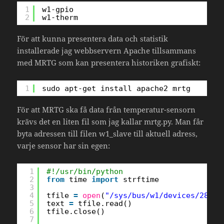
1
w1-gpio 
2
w1-therm
För att kunna presentera data och statistik
installerade jag webbservern Apache tillsammans
med MRTG som kan presentera historiken grafiskt:
1
sudo apt-get install apache2 mrtg
För att MRTG ska få data från temperatur-sensorn
krävs det en liten fil som jag kallar mrtg.py. Man får
byta adressen till filen w1_slave till aktuell adress,
varje sensor har sin egen:
1
#!/usr/bin/python
2
from
time 
import
strftime
3
4
tfile 
=
open
(
"/sys/bus/w1/devices/28-01
5
text 
=
tfile.read()
6
tfile.close()
7