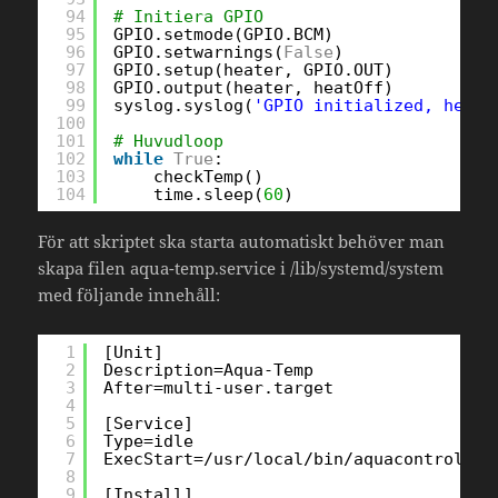
94
# Initiera GPIO
95
GPIO.setmode(GPIO.BCM)
96
GPIO.setwarnings(
False
)
97
GPIO.setup(heater, GPIO.OUT)
98
GPIO.output(heater, heatOff)
99
syslog.syslog(
'GPIO initialized, heate
100
101
# Huvudloop
102
while
True
:
103
checkTemp()
104
time.sleep(
60
)
För att skriptet ska starta automatiskt behöver man
skapa filen aqua-temp.service i /lib/systemd/system
med följande innehåll:
1
[Unit]
2
Description=Aqua-Temp
3
After=multi-user.target
4
5
[Service]
6
Type=idle
7
ExecStart=/usr/local/bin/aquacontrol/aq
8
9
[Install]