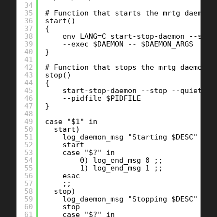
34
35
# Function that starts the mrtg daemon
36
start()
37
{
38
env LANG=C start-stop-daemon --star
39
--exec $DAEMON -- $DAEMON_ARGS
40
}
41
42
# Function that stops the mrtg daemon
43
stop()
44
{
45
start-stop-daemon --stop --quiet --
46
--pidfile $PIDFILE 
47
}
48
49
case "$1" in
50
start)
51
log_daemon_msg "Starting $DESC" 
52
start
53
case "$?" in
54
0) log_end_msg 0 ;;
55
1) log_end_msg 1 ;;
56
esac
57
;;
58
stop)
59
log_daemon_msg "Stopping $DESC"
60
stop
61
case "$?" in