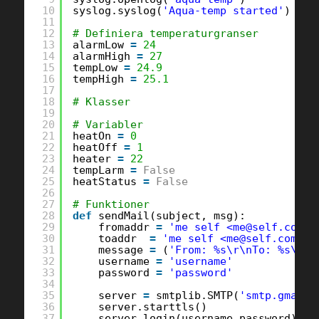
10
syslog.syslog(
'Aqua-temp started'
)
11
12
# Definiera temperaturgranser
13
alarmLow 
=
24
14
alarmHigh 
=
27
15
tempLow 
=
24.9
16
tempHigh 
=
25.1
17
18
# Klasser
19
20
# Variabler
21
heatOn 
=
0
22
heatOff 
=
1
23
heater 
=
22
24
tempLarm 
=
False
25
heatStatus 
=
False
26
27
# Funktioner
28
def
sendMail(subject, msg):
29
fromaddr 
=
'me self <me@self.com>'
30
toaddr  
=
'me self <me@self.com>'
31
message 
=
(
'From: %s\r\nTo: %s\r\n
32
username 
=
'username'
33
password 
=
'password'
34
35
server 
=
smtplib.SMTP(
'smtp.gmail.
36
server.starttls()
37
server.login(username,password)