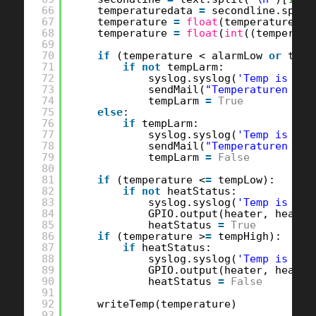
66
temperaturedata 
=
secondline.split
67
temperature 
=
float
(temperaturedat
68
temperature 
=
float
(
int
((temperatu
69
70
if
(temperature < alarmLow 
or
temp
71
if
not
tempLarm:
72
syslog.syslog(
'Temp is wro
73
sendMail(
"Temperaturen ar 
74
tempLarm 
=
True
75
else
:
76
if
tempLarm:
77
syslog.syslog(
'Temp is nor
78
sendMail(
"Temperaturen ar 
79
tempLarm 
=
False
80
81
if
(temperature <
=
tempLow):
82
if
not
heatStatus:
83
syslog.syslog(
'Temp is '
+
s
84
GPIO.output(heater, heatOn
85
heatStatus 
=
True
86
if
(temperature >
=
tempHigh):
87
if
heatStatus:
88
syslog.syslog(
'Temp is '
+
s
89
GPIO.output(heater, heatOf
90
heatStatus 
=
False
91
92
writeTemp(temperature)
93