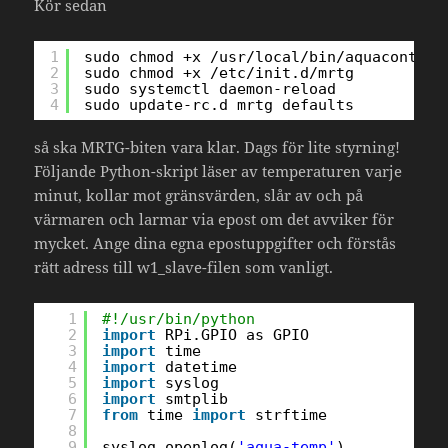
Kör sedan
1
sudo chmod +x /usr/local/bin/aquacontrol
2
sudo chmod +x /etc/init.d/mrtg 
3
sudo systemctl daemon-reload 
4
sudo update-rc.d mrtg defaults
så ska MRTG-biten vara klar. Dags för lite styrning!
Följande Python-skript läser av temperaturen varje
minut, kollar mot gränsvärden, slår av och på
värmaren och larmar via epost om det avviker för
mycket. Ange dina egna epostuppgifter och förstås
rätt adress till w1_slave-filen som vanligt.
1
#!/usr/bin/python
2
import
RPi.GPIO as GPIO
3
import
time
4
import
datetime
5
import
syslog
6
import
smtplib
7
from
time 
import
strftime
8
9
syslog.openlog(
'aqua-temp'
)