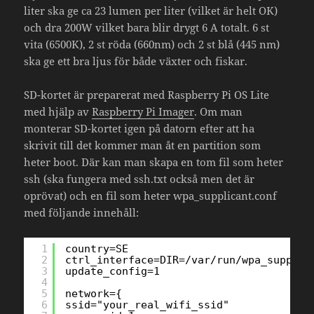
liter ska ge ca 23 lumen per liter (vilket är helt OK)
och dra 200W vilket bara blir drygt 6 A totalt. 6 st
vita (6500K), 2 st röda (660nm) och 2 st blå (445 nm)
ska ge ett bra ljus för både växter och fiskar.
SD-kortet är preparerat med Raspberry Pi OS Lite
med hjälp av
Raspberry Pi Imager
. Om man
monterar SD-kortet igen på datorn efter att ha
skrivit till det kommer man åt en partition som
heter boot. Där kan man skapa en tom fil som heter
ssh (ska fungera med ssh.txt också men det är
oprövat) och en fil som heter wpa_supplicant.conf
med följande innehåll:
1
country=SE
2
ctrl_interface=DIR=/var/run/wpa_supplic
3
update_config=1
4
5
network={
6
ssid="your_real_wifi_ssid"