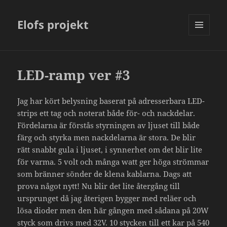
Elofs projekt
MENY
OCH
WIDGETS
LED-ramp ver #3
Jag har kört belysning baserat på adresserbara LED-
strips ett tag och noterat både för- och nackdelar.
Fördelarna är förstås styrningen av ljuset till både
färg och styrka men nackdelarna är stora. De blir
rätt snabbt gula i ljuset, i synnerhet om det blir lite
för varma. 5 volt och många watt ger höga strömmar
som bränner sönder de klena kablarna. Dags att
prova något nytt! Nu blir det lite återgång till
ursprunget då jag återigen bygger med reläer och
lösa dioder men den här gången med sådana på 20W
styck som drivs med 32V. 10 stycken till ett kar på 540