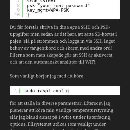
7
scan_ssid=1
8
psk="your_real_password"
9
key_mgmt=WPA-PSK
10
}
Du får förstås skriva in dina egna SSID och PSK-
uppgifter men sedan är det bara att sätta SD-kortet i
pajen, slå på strömmen och logga in via SSH. Inget
behov av tangentbord och skärm med andra ord!
Filerna som man skapade gör att SSH är aktiverat
och att den automatiskt ansluter till WiFi.
Som vanligt börjar jag med att köra
1
sudo raspi-config
för att ställa in diverse parametrar. Eftersom jag
planerar att köra min vanliga temperaturstyrning
slår jag bland annat på 1-wire under Interfacing
options. Filsystemet utökas som vanligt under